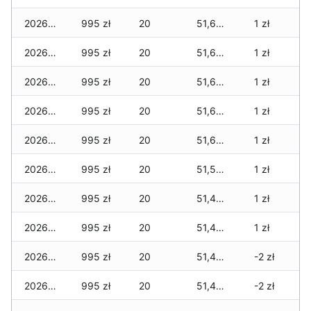
2026-02-14
995 zł
20
51,625 zł
1 zł
2026-02-13
995 zł
20
51,625 zł
1 zł
2026-02-12
995 zł
20
51,625 zł
1 zł
2026-02-11
995 zł
20
51,625 zł
1 zł
2026-02-10
995 zł
20
51,600 zł
1 zł
2026-02-09
995 zł
20
51,540 zł
1 zł
2026-02-08
995 zł
20
51,480 zł
1 zł
2026-02-07
995 zł
20
51,480 zł
1 zł
2026-02-06
995 zł
20
51,420 zł
-2 zł
2026-02-05
995 zł
20
51,420 zł
-2 zł