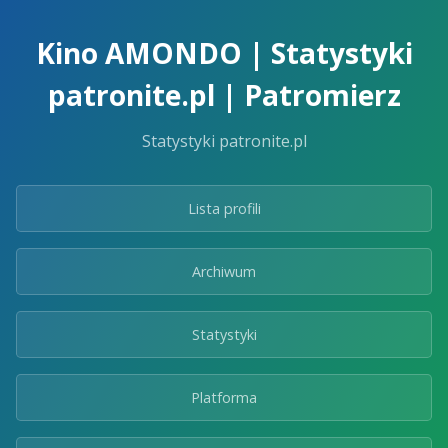
Skip
to
Kino AMONDO | Statystyki
the
content.
patronite.pl | Patromierz
Statystyki patronite.pl
Lista profili
Archiwum
Statystyki
Platforma