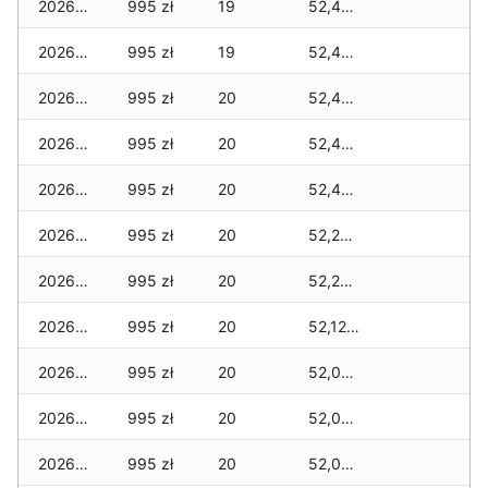
2026-03-09
995 zł
19
52,475 zł
2026-03-08
995 zł
19
52,415 zł
2026-03-07
995 zł
20
52,415 zł
2026-03-06
995 zł
20
52,415 zł
2026-03-05
995 zł
20
52,415 zł
2026-03-04
995 zł
20
52,235 zł
2026-03-03
995 zł
20
52,235 zł
2026-03-02
995 zł
20
52,125 zł
2026-03-01
995 zł
20
52,085 zł
2026-02-27
995 zł
20
52,085 zł
2026-02-26
995 zł
20
52,015 zł