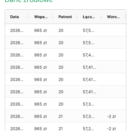
Data
Wsparcie
Patroni
Łącznie
Wzrost (28 dni)
2026-08-10
965 zł
20
57,595 zł
2026-08-09
965 zł
20
57,535 zł
2026-08-08
965 zł
20
57,475 zł
2026-08-07
965 zł
20
57,415 zł
2026-08-06
965 zł
20
57,415 zł
2026-08-05
965 zł
20
57,415 zł
2026-08-04
965 zł
20
57,355 zł
2026-08-03
965 zł
21
57,355 zł
-2 zł
2026-08-02
965 zł
21
57,295 zł
-2 zł