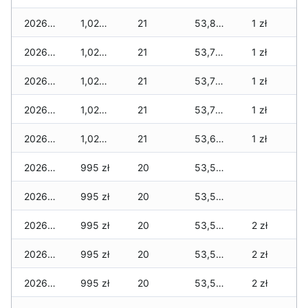
2026-04-20
1,020 zł
21
53,890 zł
1 zł
2026-04-19
1,020 zł
21
53,770 zł
1 zł
2026-04-18
1,020 zł
21
53,770 zł
1 zł
2026-04-17
1,020 zł
21
53,710 zł
1 zł
2026-04-16
1,020 zł
21
53,640 zł
1 zł
2026-04-15
995 zł
20
53,555 zł
2026-04-14
995 zł
20
53,555 zł
2026-04-13
995 zł
20
53,555 zł
2 zł
2026-04-12
995 zł
20
53,555 zł
2 zł
2026-04-11
995 zł
20
53,555 zł
2 zł