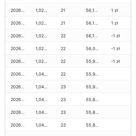
2026-06-26
1,025 zł
21
56,100 zł
1 zł
2026-06-25
1,025 zł
21
56,100 zł
1 zł
2026-06-24
1,025 zł
22
56,100 zł
-1 zł
2026-06-23
1,025 zł
22
56,040 zł
-1 zł
2026-06-22
1,025 zł
22
55,980 zł
-1 zł
2026-06-21
1,045 zł
22
55,955 zł
2026-06-20
1,045 zł
23
55,955 zł
2026-06-19
1,045 zł
23
55,895 zł
2026-06-18
1,045 zł
23
55,895 zł
2026-06-17
1,045 zł
23
55,835 zł