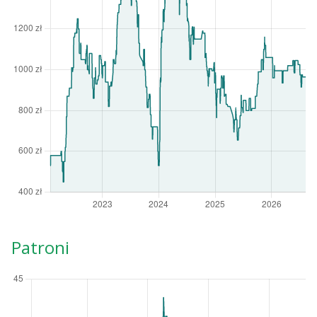
Patroni