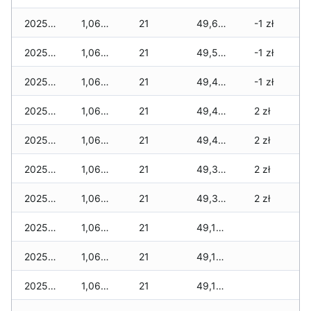
2025-12-11
1,060 zł
21
49,670 zł
-1 zł
2025-12-10
1,060 zł
21
49,545 zł
-1 zł
2025-12-09
1,060 zł
21
49,485 zł
-1 zł
2025-12-08
1,060 zł
21
49,425 zł
2 zł
2025-12-07
1,060 zł
21
49,425 zł
2 zł
2025-12-06
1,060 zł
21
49,365 zł
2 zł
2025-12-05
1,060 zł
21
49,365 zł
2 zł
2025-12-04
1,060 zł
21
49,185 zł
2025-12-03
1,060 zł
21
49,185 zł
2025-12-02
1,060 zł
21
49,135 zł