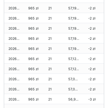
2026-08-01
965 zł
21
57,195 zł
-2 zł
2026-07-31
965 zł
21
57,195 zł
-2 zł
2026-07-29
965 zł
21
57,195 zł
-2 zł
2026-07-28
965 zł
21
57,195 zł
-2 zł
2026-07-27
965 zł
21
57,195 zł
-2 zł
2026-07-26
965 zł
21
57,125 zł
-2 zł
2026-07-24
965 zł
21
57,125 zł
-2 zł
2026-07-23
965 zł
21
57,065 zł
-2 zł
2026-07-22
965 zł
21
57,005 zł
-2 zł
2026-07-21
965 zł
21
56,980 zł
-3 zł