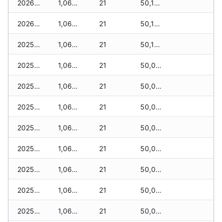
2026-01-02
1,060 zł
21
50,195 zł
2026-01-01
1,060 zł
21
50,155 zł
2025-12-31
1,060 zł
21
50,155 zł
2025-12-30
1,060 zł
21
50,095 zł
2025-12-29
1,060 zł
21
50,095 zł
2025-12-28
1,060 zł
21
50,095 zł
2025-12-27
1,060 zł
21
50,095 zł
2025-12-26
1,060 zł
21
50,035 zł
2025-12-25
1,060 zł
21
50,035 zł
2025-12-24
1,060 zł
21
50,035 zł
2025-12-23
1,060 zł
21
50,005 zł