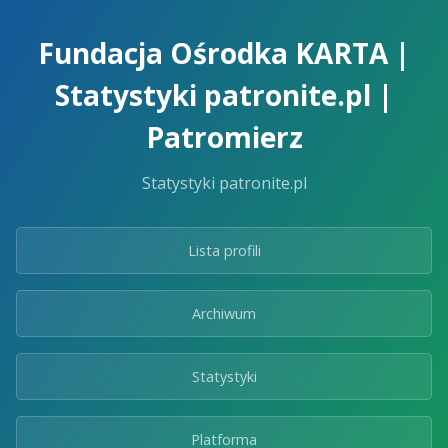
Skip
to
Fundacja Ośrodka KARTA |
the
content.
Statystyki patronite.pl |
Patromierz
Statystyki patronite.pl
Lista profili
Archiwum
Statystyki
Platforma