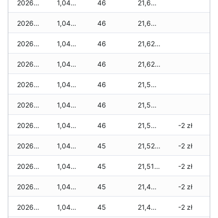
2026-06-15
1,045 zł
46
21,660 zł
2026-06-14
1,045 zł
46
21,640 zł
2026-06-13
1,045 zł
46
21,620 zł
2026-06-12
1,045 zł
46
21,620 zł
2026-06-11
1,045 zł
46
21,590 zł
2026-06-10
1,045 zł
46
21,560 zł
2026-06-09
1,045 zł
46
21,560 zł
-2 zł
2026-06-07
1,045 zł
45
21,520 zł
-2 zł
2026-06-06
1,045 zł
45
21,510 zł
-2 zł
2026-06-05
1,045 zł
45
21,490 zł
-2 zł
2026-06-04
1,045 zł
45
21,455 zł
-2 zł