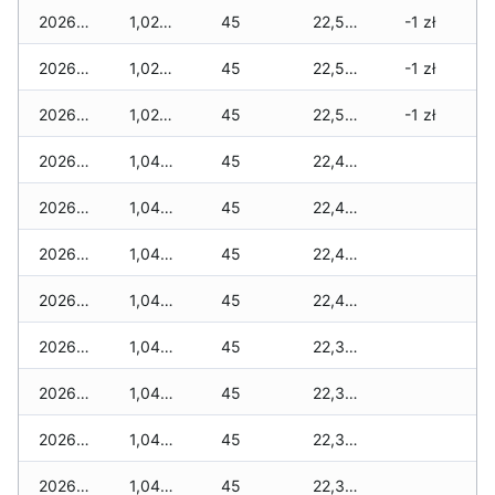
2026-07-07
1,025 zł
45
22,545 zł
-1 zł
2026-07-06
1,025 zł
45
22,535 zł
-1 zł
2026-07-05
1,025 zł
45
22,515 zł
-1 zł
2026-07-04
1,045 zł
45
22,480 zł
2026-07-03
1,045 zł
45
22,480 zł
2026-07-02
1,045 zł
45
22,460 zł
2026-07-01
1,045 zł
45
22,400 zł
2026-06-30
1,045 zł
45
22,370 zł
2026-06-28
1,045 zł
45
22,320 zł
2026-06-27
1,045 zł
45
22,320 zł
2026-06-26
1,045 zł
45
22,300 zł