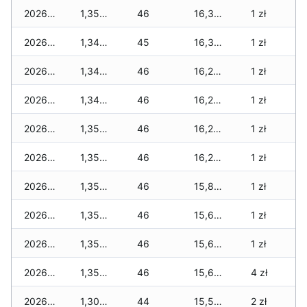
2026-01-23
1,355 zł
46
16,325 zł
1 zł
2026-01-22
1,345 zł
45
16,315 zł
1 zł
2026-01-21
1,345 zł
46
16,250 zł
1 zł
2026-01-20
1,345 zł
46
16,240 zł
1 zł
2026-01-19
1,355 zł
46
16,220 zł
1 zł
2026-01-18
1,355 zł
46
16,220 zł
1 zł
2026-01-17
1,355 zł
46
15,890 zł
1 zł
2026-01-16
1,355 zł
46
15,690 zł
1 zł
2026-01-15
1,355 zł
46
15,645 zł
1 zł
2026-01-14
1,355 zł
46
15,625 zł
4 zł
2026-01-13
1,305 zł
44
15,545 zł
2 zł