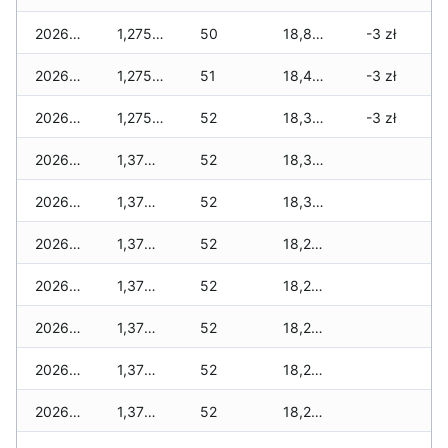
2026-03-18
1,275 zł
50
18,830 zł
-3 zł
2026-03-17
1,275 zł
51
18,480 zł
-3 zł
2026-03-16
1,275 zł
52
18,380 zł
-3 zł
2026-03-15
1,375 zł
52
18,360 zł
2026-03-14
1,375 zł
52
18,340 zł
2026-03-13
1,375 zł
52
18,290 zł
2026-03-12
1,375 zł
52
18,280 zł
2026-03-11
1,375 zł
52
18,250 zł
2026-03-10
1,375 zł
52
18,230 zł
2026-03-09
1,375 zł
52
18,200 zł