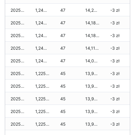
2025-12-10
1,245 zł
47
14,200 zł
-3 zł
2025-12-09
1,245 zł
47
14,180 zł
-3 zł
2025-12-08
1,245 zł
47
14,180 zł
-3 zł
2025-12-07
1,245 zł
47
14,110 zł
-3 zł
2025-12-06
1,245 zł
47
14,060 zł
-3 zł
2025-12-05
1,225 zł
45
13,980 zł
-3 zł
2025-12-04
1,225 zł
45
13,980 zł
-3 zł
2025-12-03
1,225 zł
45
13,980 zł
-3 zł
2025-12-02
1,225 zł
45
13,960 zł
-3 zł
2025-12-01
1,225 zł
45
13,900 zł
-3 zł