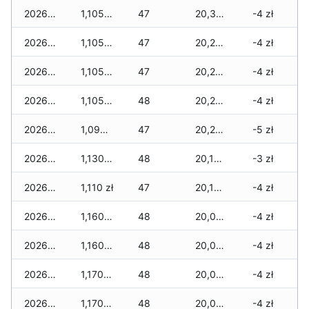
2026-04-30
1,105 zł
47
20,310 zł
-4 zł
2026-04-29
1,105 zł
47
20,290 zł
-4 zł
2026-04-28
1,105 zł
47
20,240 zł
-4 zł
2026-04-27
1,105 zł
48
20,240 zł
-4 zł
2026-04-26
1,095 zł
47
20,220 zł
-5 zł
2026-04-25
1,130 zł
48
20,165 zł
-3 zł
2026-04-24
1,110 zł
47
20,145 zł
-4 zł
2026-04-23
1,160 zł
48
20,085 zł
-4 zł
2026-04-22
1,160 zł
48
20,085 zł
-4 zł
2026-04-21
1,170 zł
48
20,030 zł
-4 zł
2026-04-20
1,170 zł
48
20,020 zł
-4 zł