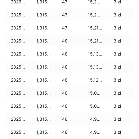
2026-01-01
1,315 zł
47
15,235 zł
3 zł
2025-12-31
1,315 zł
47
15,235 zł
3 zł
2025-12-30
1,315 zł
47
15,215 zł
3 zł
2025-12-29
1,315 zł
48
15,215 zł
3 zł
2025-12-28
1,315 zł
48
15,135 zł
3 zł
2025-12-27
1,315 zł
48
15,135 zł
3 zł
2025-12-26
1,315 zł
48
15,125 zł
3 zł
2025-12-25
1,315 zł
48
15,020 zł
3 zł
2025-12-24
1,315 zł
48
15,020 zł
3 zł
2025-12-23
1,315 zł
48
14,970 zł
3 zł
2025-12-22
1,315 zł
48
14,920 zł
3 zł