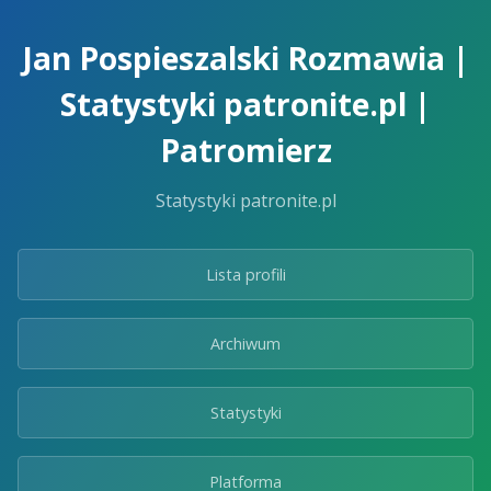
Skip
to
Jan Pospieszalski Rozmawia |
the
content.
Statystyki patronite.pl |
Patromierz
Statystyki patronite.pl
Lista profili
Archiwum
Statystyki
Platforma