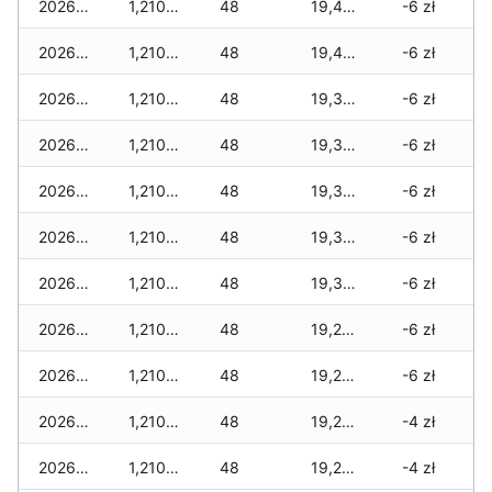
2026-04-09
1,210 zł
48
19,410 zł
-6 zł
2026-04-08
1,210 zł
48
19,410 zł
-6 zł
2026-04-07
1,210 zł
48
19,380 zł
-6 zł
2026-04-06
1,210 zł
48
19,370 zł
-6 zł
2026-04-05
1,210 zł
48
19,350 zł
-6 zł
2026-04-04
1,210 zł
48
19,315 zł
-6 zł
2026-04-03
1,210 zł
48
19,315 zł
-6 zł
2026-04-02
1,210 zł
48
19,295 zł
-6 zł
2026-04-01
1,210 zł
48
19,225 zł
-6 zł
2026-03-31
1,210 zł
48
19,225 zł
-4 zł
2026-03-30
1,210 zł
48
19,205 zł
-4 zł