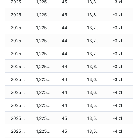
2025-11-30
1,225 zł
45
13,870 zł
-3 zł
2025-11-29
1,225 zł
45
13,870 zł
-3 zł
2025-11-28
1,225 zł
44
13,780 zł
-3 zł
2025-11-27
1,225 zł
44
13,780 zł
-3 zł
2025-11-26
1,225 zł
44
13,770 zł
-3 zł
2025-11-25
1,225 zł
44
13,665 zł
-3 zł
2025-11-24
1,225 zł
44
13,665 zł
-3 zł
2025-11-23
1,225 zł
44
13,615 zł
-4 zł
2025-11-22
1,225 zł
44
13,565 zł
-4 zł
2025-11-21
1,225 zł
45
13,510 zł
-4 zł
2025-11-20
1,225 zł
45
13,500 zł
-4 zł