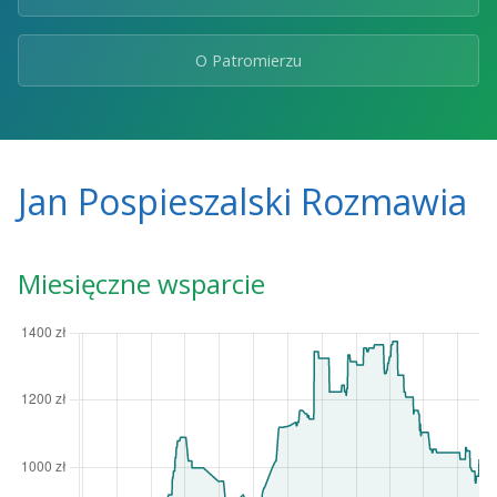
O Patromierzu
Jan Pospieszalski Rozmawia
Miesięczne wsparcie