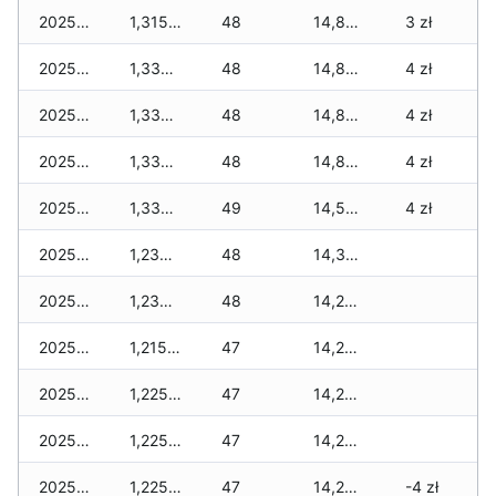
2025-12-21
1,315 zł
48
14,890 zł
3 zł
2025-12-20
1,335 zł
48
14,835 zł
4 zł
2025-12-19
1,335 zł
48
14,815 zł
4 zł
2025-12-18
1,335 zł
48
14,815 zł
4 zł
2025-12-17
1,335 zł
49
14,535 zł
4 zł
2025-12-16
1,235 zł
48
14,335 zł
2025-12-15
1,235 zł
48
14,290 zł
2025-12-14
1,215 zł
47
14,270 zł
2025-12-13
1,225 zł
47
14,260 zł
2025-12-12
1,225 zł
47
14,260 zł
2025-12-11
1,225 zł
47
14,220 zł
-4 zł