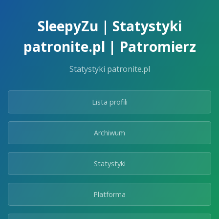
Skip
to
SleepyZu | Statystyki
the
content.
patronite.pl | Patromierz
Statystyki patronite.pl
Lista profili
Archiwum
Statystyki
Platforma