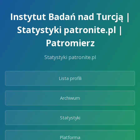
Skip
to
Instytut Badań nad Turcją |
the
content.
Statystyki patronite.pl |
Patromierz
Statystyki patronite.pl
Lista profili
Archiwum
Statystyki
Platforma