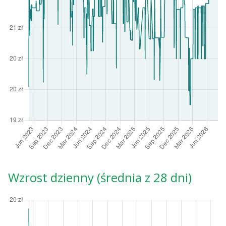
Wzrost dzienny (średnia z 28 dni)