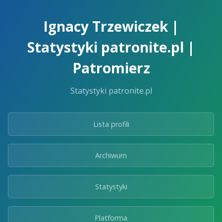
Skip
to
Ignacy Trzewiczek |
the
content.
Statystyki patronite.pl |
Patromierz
Statystyki patronite.pl
Lista profili
Archiwum
Statystyki
Platforma