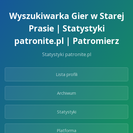
Skip
to
Wyszukiwarka Gier w Starej
the
content.
Prasie | Statystyki
patronite.pl | Patromierz
Statystyki patronite.pl
Lista profili
Archiwum
Statystyki
Platforma