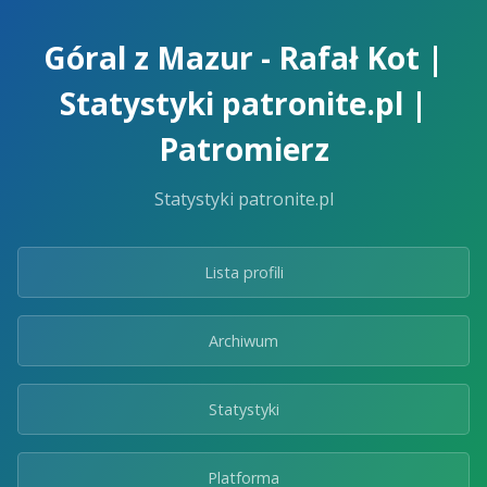
Skip
to
Góral z Mazur - Rafał Kot |
the
content.
Statystyki patronite.pl |
Patromierz
Statystyki patronite.pl
Lista profili
Archiwum
Statystyki
Platforma