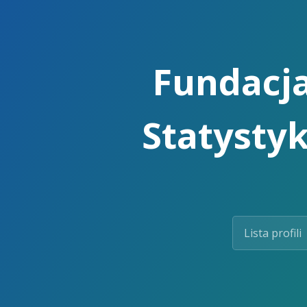
Skip
to
the
content.
Fundacja
Statystyk
Lista profili