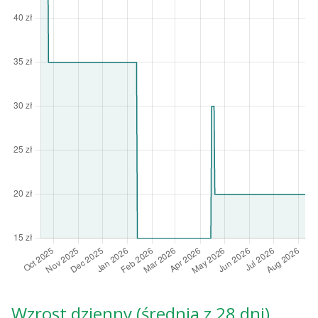
Wzrost dzienny (średnia z 28 dni)