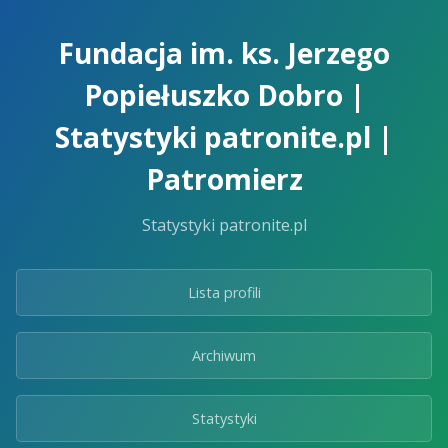
Skip
to
Fundacja im. ks. Jerzego
the
content.
Popiełuszko Dobro |
Statystyki patronite.pl |
Patromierz
Statystyki patronite.pl
Lista profili
Archiwum
Statystyki