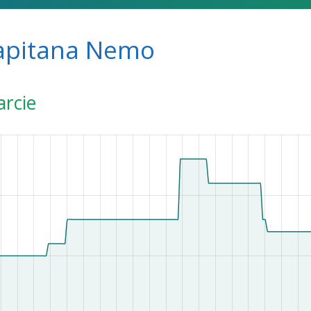
apitana Nemo
arcie