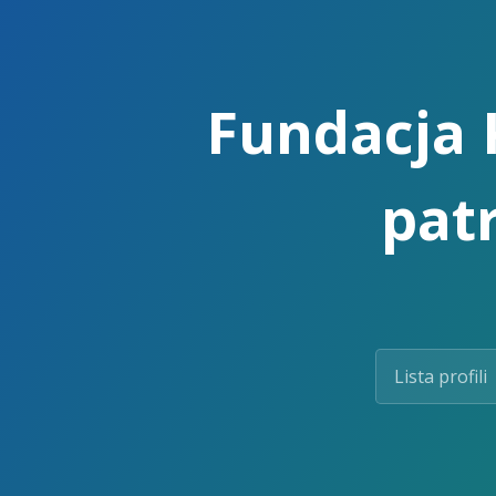
Skip
to
the
content.
Fundacja 
pat
Lista profili