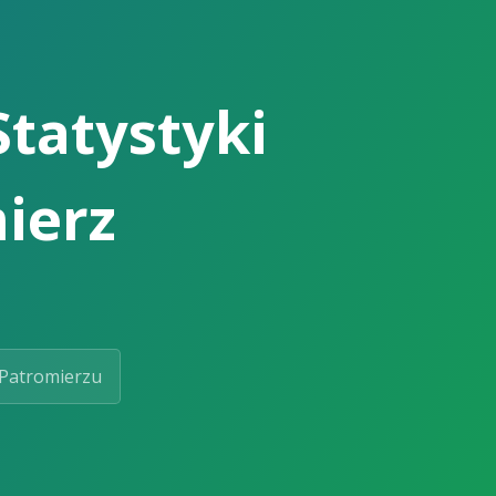
Statystyki
ierz
Patromierzu