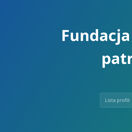
Skip
to
the
content.
Fundacja 
pat
Lista profili