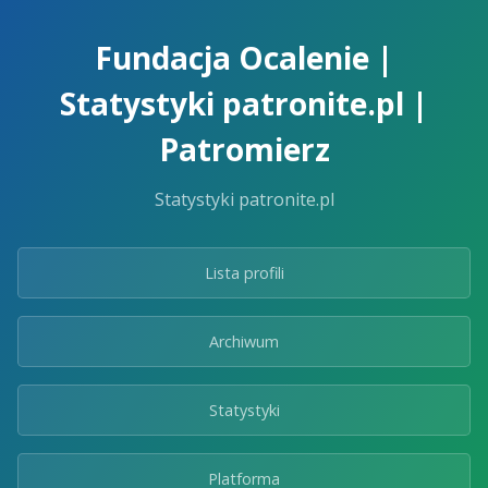
Skip
to
Fundacja Ocalenie |
the
content.
Statystyki patronite.pl |
Patromierz
Statystyki patronite.pl
Lista profili
Archiwum
Statystyki
Platforma