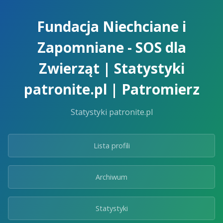
Skip
to
Fundacja Niechciane i
the
content.
Zapomniane - SOS dla
Zwierząt | Statystyki
patronite.pl | Patromierz
Statystyki patronite.pl
Lista profili
Archiwum
Statystyki