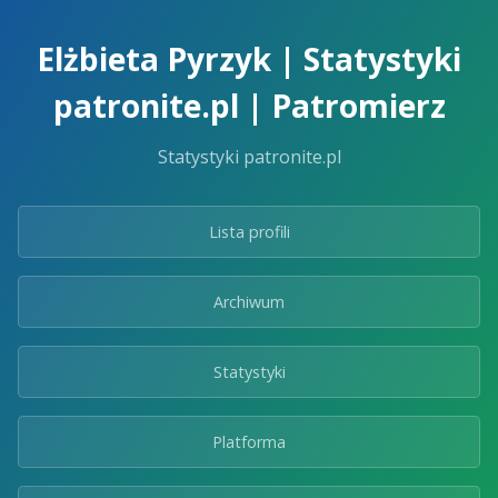
Skip
to
Elżbieta Pyrzyk | Statystyki
the
content.
patronite.pl | Patromierz
Statystyki patronite.pl
Lista profili
Archiwum
Statystyki
Platforma