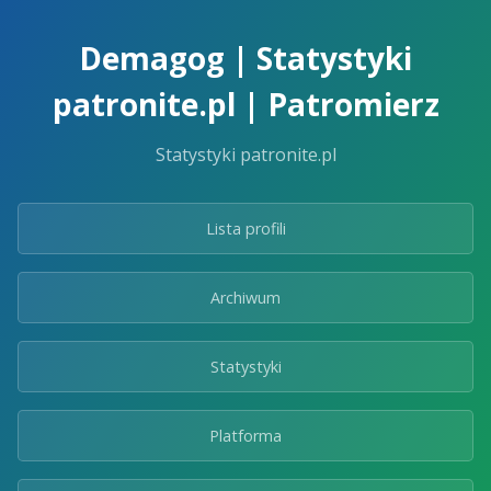
Skip
to
Demagog | Statystyki
the
content.
patronite.pl | Patromierz
Statystyki patronite.pl
Lista profili
Archiwum
Statystyki
Platforma