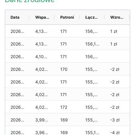
Data
Wsparcie
Patroni
Łącznie
Wzrost (28 dni)
2026-08-06
4,130 zł
171
156,233 zł
1 zł
2026-08-05
4,130 zł
171
156,165 zł
1 zł
2026-08-04
4,100 zł
171
156,037 zł
2026-08-03
4,020 zł
170
155,839 zł
-2 zł
2026-08-02
4,020 zł
171
155,731 zł
-2 zł
2026-08-01
4,020 zł
171
155,491 zł
-2 zł
2026-07-31
4,020 zł
172
155,483 zł
-2 zł
2026-07-29
3,994 zł
169
155,309 zł
-3 zł
2026-07-28
3,964 zł
169
155,111 zł
-4 zł