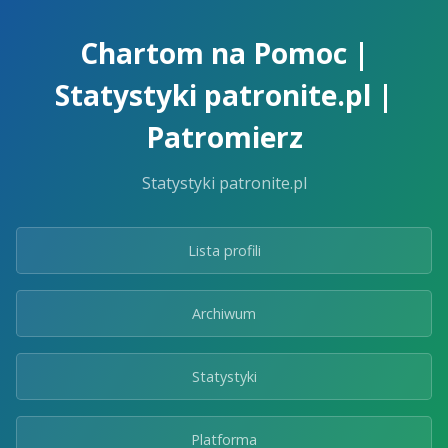
Skip
to
Chartom na Pomoc |
the
content.
Statystyki patronite.pl |
Patromierz
Statystyki patronite.pl
Lista profili
Archiwum
Statystyki
Platforma