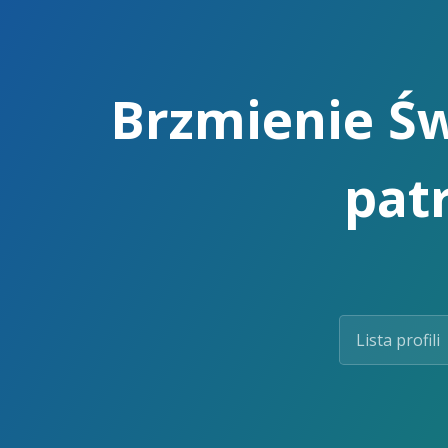
Skip
to
the
content.
Brzmienie Św
pat
Lista profili