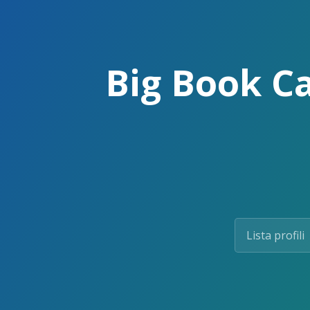
Skip
to
the
content.
Big Book Ca
Lista profili