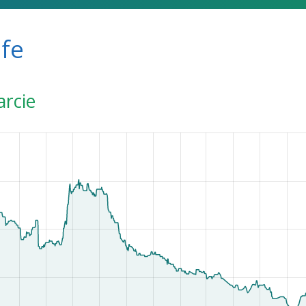
afe
arcie