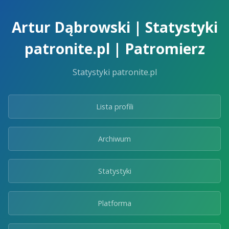
Skip
to
Artur Dąbrowski | Statystyki
the
content.
patronite.pl | Patromierz
Statystyki patronite.pl
Lista profili
Archiwum
Statystyki
Platforma