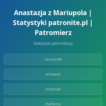
Skip
to
Anastazja z Mariupola |
the
content.
Statystyki patronite.pl |
Patromierz
Statystyki patronite.pl
Lista profili
Archiwum
Statystyki
Platforma