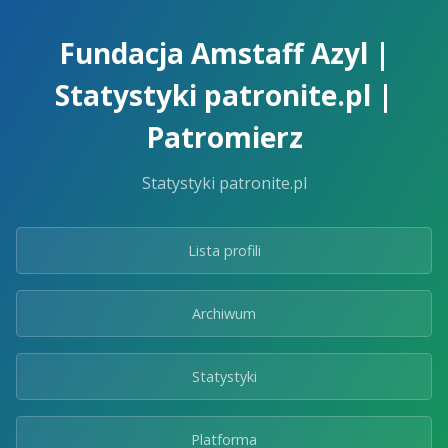
Skip
to
Fundacja Amstaff Azyl |
the
content.
Statystyki patronite.pl |
Patromierz
Statystyki patronite.pl
Lista profili
Archiwum
Statystyki
Platforma