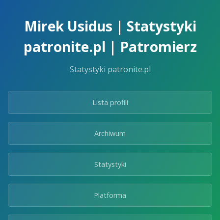
Skip
to
Mirek Usidus | Statystyki
the
content.
patronite.pl | Patromierz
Statystyki patronite.pl
Lista profili
Archiwum
Statystyki
Platforma