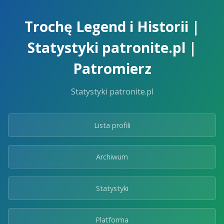
Skip
to
Trochę Legend i Historii |
the
content.
Statystyki patronite.pl |
Patromierz
Statystyki patronite.pl
Lista profili
Archiwum
Statystyki
Platforma