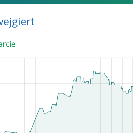
ejgiert
arcie