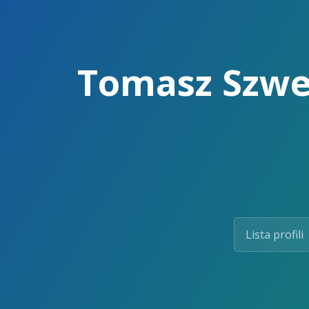
Skip
to
the
content.
Tomasz Szwej
Lista profili