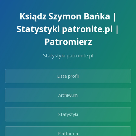
Skip
to
Ksiądz Szymon Bańka |
the
content.
Statystyki patronite.pl |
Patromierz
Statystyki patronite.pl
Lista profili
Archiwum
Statystyki
Platforma