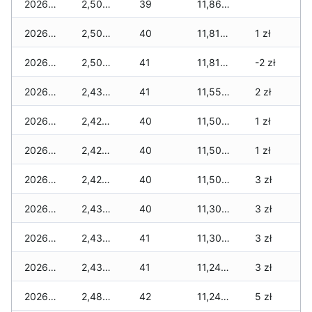
2026-05-14
2,506 zł
39
11,860 zł
2026-05-13
2,506 zł
40
11,810 zł
1 zł
2026-05-12
2,506 zł
41
11,810 zł
-2 zł
2026-05-09
2,436 zł
41
11,552 zł
2 zł
2026-05-08
2,426 zł
40
11,502 zł
1 zł
2026-05-07
2,426 zł
40
11,502 zł
1 zł
2026-05-06
2,426 zł
40
11,502 zł
3 zł
2026-05-05
2,436 zł
40
11,302 zł
3 zł
2026-05-04
2,436 zł
41
11,302 zł
3 zł
2026-05-03
2,436 zł
41
11,242 zł
3 zł
2026-05-02
2,486 zł
42
11,242 zł
5 zł