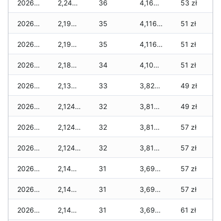
2026-02-04
2,244 zł
36
4,166 zł
53 zł
2026-02-03
2,194 zł
35
4,116 zł
51 zł
2026-02-02
2,194 zł
35
4,116 zł
51 zł
2026-02-01
2,184 zł
34
4,106 zł
51 zł
2026-01-31
2,134 zł
33
3,826 zł
49 zł
2026-01-30
2,124 zł
32
3,816 zł
49 zł
2026-01-29
2,124 zł
32
3,816 zł
57 zł
2026-01-28
2,124 zł
32
3,816 zł
57 zł
2026-01-27
2,144 zł
31
3,696 zł
57 zł
2026-01-26
2,144 zł
31
3,696 zł
57 zł
2026-01-25
2,144 zł
31
3,696 zł
61 zł