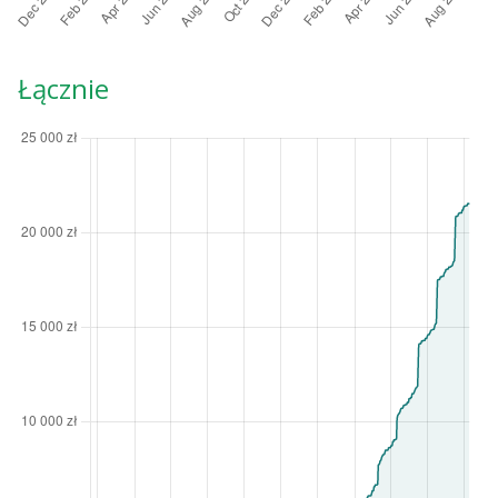
Łącznie