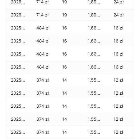
2026-01-02
714 zł
19
1,892 zł
24 zł
2026-01-01
714 zł
19
1,892 zł
24 zł
2025-12-31
484 zł
16
1,662 zł
16 zł
2025-12-30
484 zł
16
1,662 zł
16 zł
2025-12-29
484 zł
16
1,662 zł
16 zł
2025-12-28
484 zł
16
1,662 zł
16 zł
2025-12-27
374 zł
14
1,552 zł
12 zł
2025-12-26
374 zł
14
1,552 zł
12 zł
2025-12-25
374 zł
14
1,552 zł
12 zł
2025-12-24
374 zł
14
1,552 zł
12 zł
2025-12-23
374 zł
14
1,552 zł
12 zł