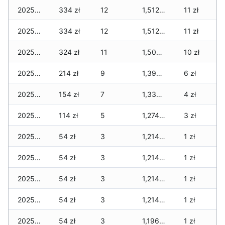
2025-12-22
334 zł
12
1,512 zł
11 zł
2025-12-21
334 zł
12
1,512 zł
11 zł
2025-12-20
324 zł
11
1,502 zł
10 zł
2025-12-19
214 zł
9
1,392 zł
6 zł
2025-12-18
154 zł
7
1,332 zł
4 zł
2025-12-17
114 zł
5
1,274 zł
3 zł
2025-12-16
54 zł
3
1,214 zł
1 zł
2025-12-15
54 zł
3
1,214 zł
1 zł
2025-12-14
54 zł
3
1,214 zł
1 zł
2025-12-13
54 zł
3
1,214 zł
1 zł
2025-12-12
54 zł
3
1,196 zł
1 zł