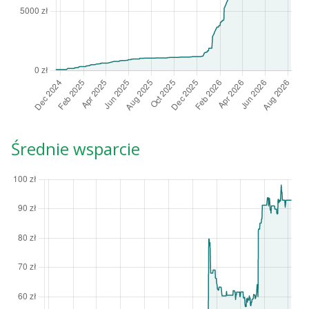
Średnie wsparcie