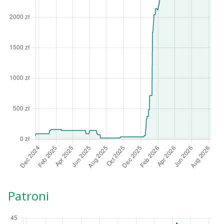
Patroni