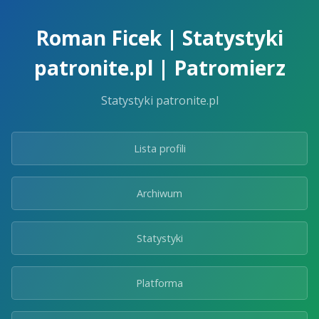
Skip
to
Roman Ficek | Statystyki
the
content.
patronite.pl | Patromierz
Statystyki patronite.pl
Lista profili
Archiwum
Statystyki
Platforma