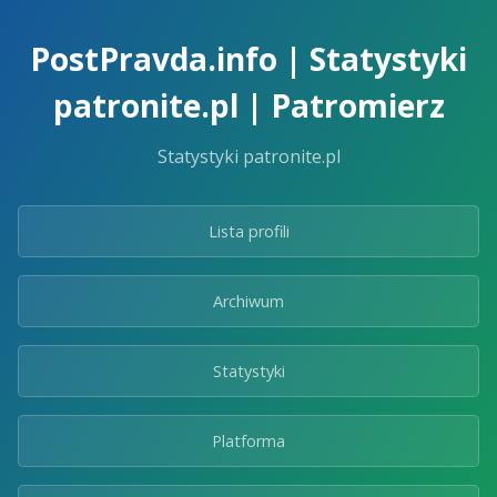
Skip
to
PostPravda.info | Statystyki
the
content.
patronite.pl | Patromierz
Statystyki patronite.pl
Lista profili
Archiwum
Statystyki
Platforma