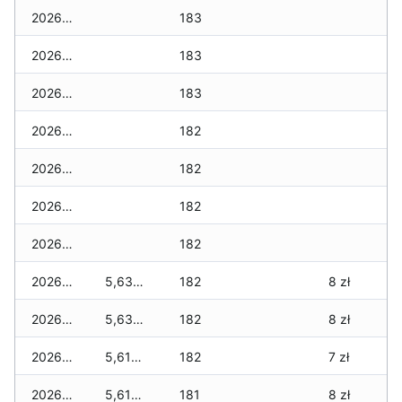
2026-06-04
183
2026-06-03
183
2026-06-02
183
2026-06-01
182
2026-05-31
182
2026-05-30
182
2026-05-29
182
2026-05-28
5,630 zł
182
8 zł
2026-05-27
5,630 zł
182
8 zł
2026-05-26
5,610 zł
182
7 zł
2026-05-25
5,610 zł
181
8 zł