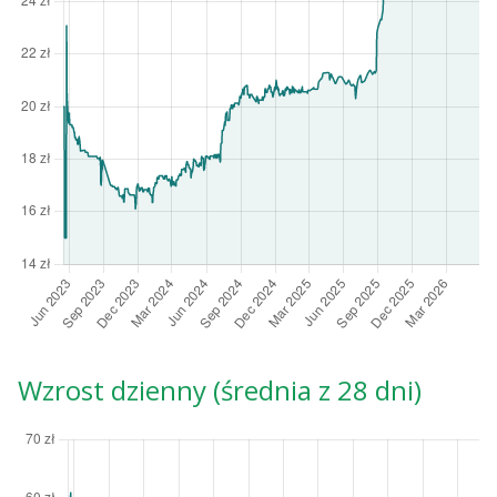
Wzrost dzienny (średnia z 28 dni)