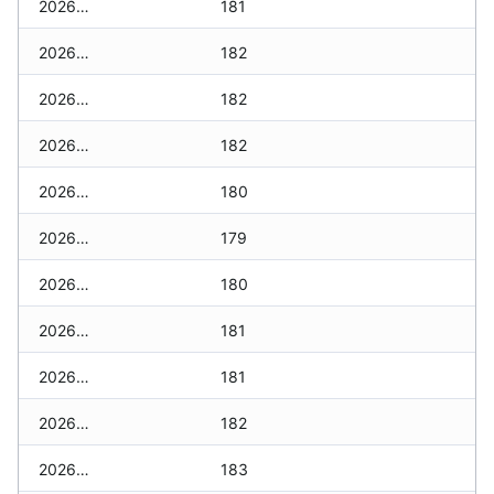
2026-06-16
181
2026-06-15
182
2026-06-14
182
2026-06-13
182
2026-06-12
180
2026-06-11
179
2026-06-10
180
2026-06-09
181
2026-06-07
181
2026-06-06
182
2026-06-05
183