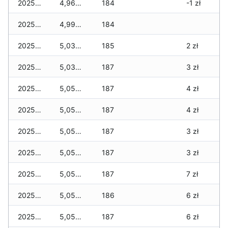
2025-12-01
4,965 zł
184
-1 zł
2025-11-30
4,990 zł
184
2025-11-29
5,030 zł
185
2 zł
2025-11-28
5,030 zł
187
3 zł
2025-11-27
5,050 zł
187
4 zł
2025-11-26
5,050 zł
187
4 zł
2025-11-25
5,050 zł
187
3 zł
2025-11-24
5,050 zł
187
3 zł
2025-11-23
5,050 zł
187
7 zł
2025-11-22
5,050 zł
186
6 zł
2025-11-21
5,050 zł
187
6 zł