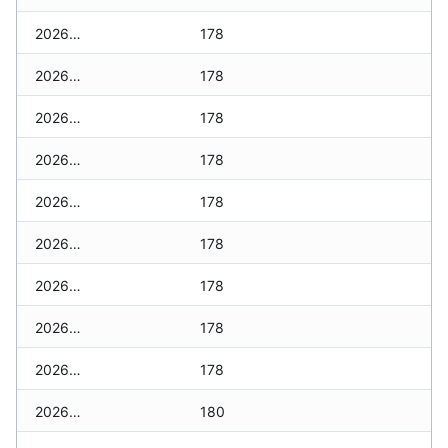
2026-08-01
178
2026-07-31
178
2026-07-29
178
2026-07-28
178
2026-07-27
178
2026-07-26
178
2026-07-24
178
2026-07-23
178
2026-07-22
178
2026-07-21
180