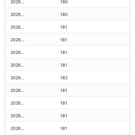
2026-07-20
180
2026-07-18
180
2026-07-17
181
2026-07-16
181
2026-07-15
181
2026-07-14
181
2026-07-13
182
2026-07-12
181
2026-07-11
181
2026-07-10
181
2026-07-09
181