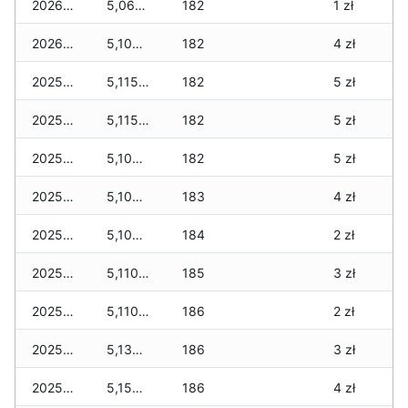
2026-01-02
5,065 zł
182
1 zł
2026-01-01
5,105 zł
182
4 zł
2025-12-31
5,115 zł
182
5 zł
2025-12-30
5,115 zł
182
5 zł
2025-12-29
5,100 zł
182
5 zł
2025-12-28
5,100 zł
183
4 zł
2025-12-27
5,100 zł
184
2 zł
2025-12-26
5,110 zł
185
3 zł
2025-12-25
5,110 zł
186
2 zł
2025-12-24
5,130 zł
186
3 zł
2025-12-23
5,150 zł
186
4 zł