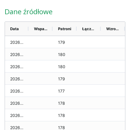
Dane źródłowe
Data
Wsparcie
Patroni
Łącznie
Wzrost (28 dni)
2026-08-09
179
2026-08-08
180
2026-08-07
180
2026-08-06
179
2026-08-05
177
2026-08-04
178
2026-08-03
178
2026-08-02
178