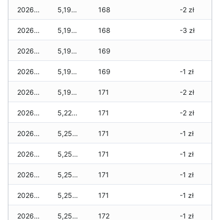
2026-03-30
5,190 zł
168
-2 zł
2026-03-29
5,190 zł
168
-3 zł
2026-03-28
5,190 zł
169
2026-03-27
5,190 zł
169
-1 zł
2026-03-26
5,190 zł
171
-2 zł
2026-03-25
5,220 zł
171
-2 zł
2026-03-24
5,250 zł
171
-1 zł
2026-03-23
5,250 zł
171
-1 zł
2026-03-22
5,250 zł
171
-1 zł
2026-03-21
5,250 zł
171
-1 zł
2026-03-20
5,250 zł
172
-1 zł