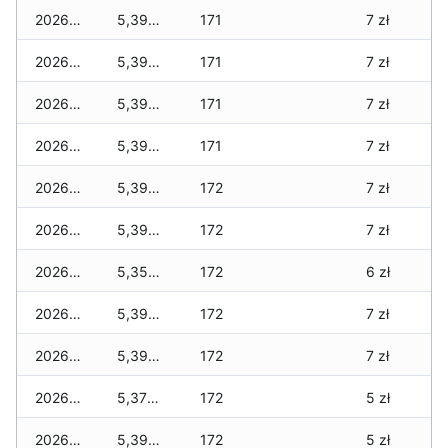
2026-05-01
5,390 zł
171
7 zł
2026-04-30
5,390 zł
171
7 zł
2026-04-29
5,390 zł
171
7 zł
2026-04-28
5,390 zł
171
7 zł
2026-04-27
5,390 zł
172
7 zł
2026-04-26
5,390 zł
172
7 zł
2026-04-25
5,355 zł
172
6 zł
2026-04-24
5,390 zł
172
7 zł
2026-04-23
5,390 zł
172
7 zł
2026-04-22
5,370 zł
172
5 zł
2026-04-21
5,390 zł
172
5 zł