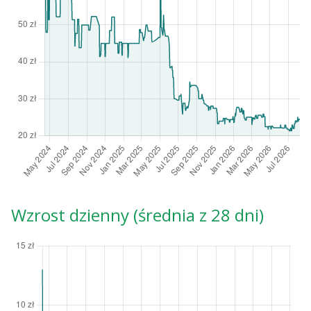
Wzrost dzienny (średnia z 28 dni)