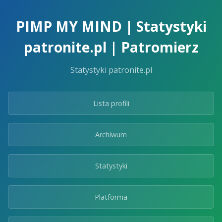
Skip
to
PIMP MY MIND | Statystyki
the
content.
patronite.pl | Patromierz
Statystyki patronite.pl
Lista profili
Archiwum
Statystyki
Platforma