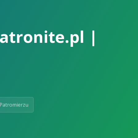
tronite.pl |
Patromierzu