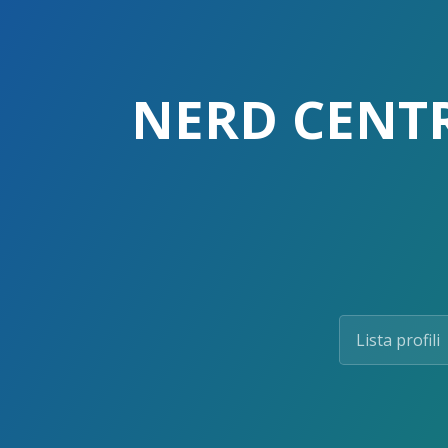
Skip
to
the
content.
NERD CENTRA
Lista profili