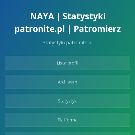
Skip
to
NAYA | Statystyki
the
content.
patronite.pl | Patromierz
Statystyki patronite.pl
Lista profili
Archiwum
Statystyki
Platforma