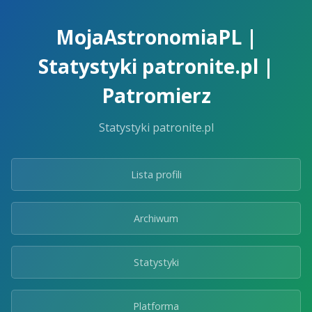
Skip
to
MojaAstronomiaPL |
the
content.
Statystyki patronite.pl |
Patromierz
Statystyki patronite.pl
Lista profili
Archiwum
Statystyki
Platforma