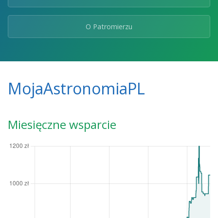
O Patromierzu
MojaAstronomiaPL
Miesięczne wsparcie