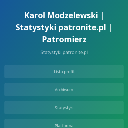
Skip
to
Karol Modzelewski |
the
content.
Statystyki patronite.pl |
Patromierz
Statystyki patronite.pl
Lista profili
Archiwum
Statystyki
Platforma