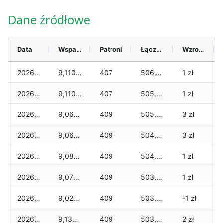
Dane źródłowe
Data
Wsparcie
Patroni
Łącznie
Wzrost (28 dni)
2026-08-06
9,110 zł
407
506,130 zł
1 zł
2026-08-05
9,110 zł
407
505,815 zł
1 zł
2026-08-04
9,060 zł
409
505,200 zł
3 zł
2026-08-03
9,060 zł
409
504,755 zł
3 zł
2026-08-02
9,080 zł
409
504,460 zł
1 zł
2026-08-01
9,075 zł
409
503,970 zł
1 zł
2026-07-31
9,025 zł
409
503,920 zł
-1 zł
2026-07-29
9,135 zł
409
503,685 zł
2 zł