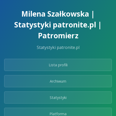
Skip
to
Milena Szałkowska |
the
content.
Statystyki patronite.pl |
Patromierz
Statystyki patronite.pl
Lista profili
Archiwum
Statystyki
Platforma