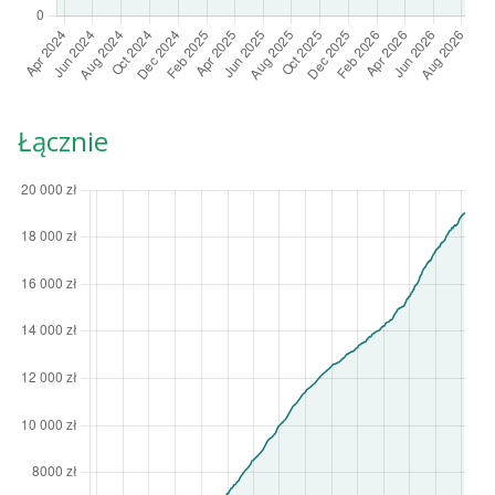
Łącznie