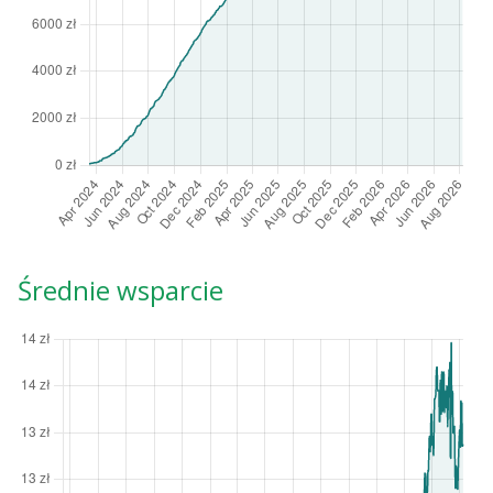
Średnie wsparcie