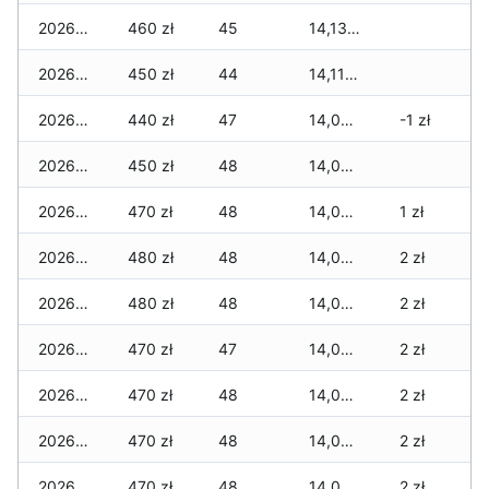
2026-01-24
460 zł
45
14,130 zł
2026-01-23
450 zł
44
14,110 zł
2026-01-22
440 zł
47
14,080 zł
-1 zł
2026-01-21
450 zł
48
14,060 zł
2026-01-20
470 zł
48
14,050 zł
1 zł
2026-01-19
480 zł
48
14,030 zł
2 zł
2026-01-18
480 zł
48
14,030 zł
2 zł
2026-01-17
470 zł
47
14,020 zł
2 zł
2026-01-16
470 zł
48
14,020 zł
2 zł
2026-01-15
470 zł
48
14,020 zł
2 zł
2026-01-14
470 zł
48
14,000 zł
2 zł