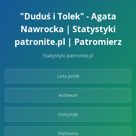
Skip
to
"Duduś i Tolek" - Agata
the
content.
Nawrocka | Statystyki
patronite.pl | Patromierz
Statystyki patronite.pl
Lista profili
Archiwum
Statystyki
Platforma