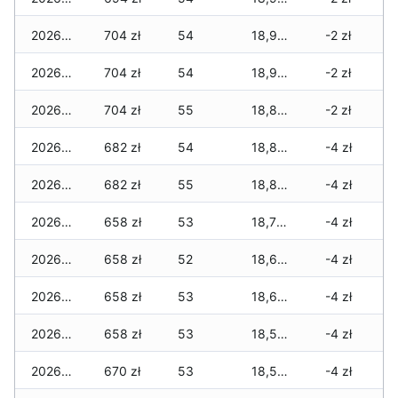
2026-08-01
704 zł
54
18,908 zł
-2 zł
2026-07-31
704 zł
54
18,908 zł
-2 zł
2026-07-29
704 zł
55
18,840 zł
-2 zł
2026-07-28
682 zł
54
18,818 zł
-4 zł
2026-07-27
682 zł
55
18,806 zł
-4 zł
2026-07-26
658 zł
53
18,760 zł
-4 zł
2026-07-24
658 zł
52
18,650 zł
-4 zł
2026-07-23
658 zł
53
18,616 zł
-4 zł
2026-07-22
658 zł
53
18,568 zł
-4 zł
2026-07-21
670 zł
53
18,556 zł
-4 zł