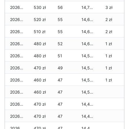
2026-02-25
530 zł
56
14,730 zł
3 zł
2026-02-24
520 zł
55
14,690 zł
2 zł
2026-02-23
510 zł
55
14,660 zł
2 zł
2026-02-22
480 zł
52
14,600 zł
1 zł
2026-02-21
480 zł
51
14,570 zł
1 zł
2026-02-20
470 zł
49
14,540 zł
1 zł
2026-02-19
460 zł
47
14,500 zł
1 zł
2026-02-18
460 zł
47
14,500 zł
2026-02-17
470 zł
47
14,490 zł
2026-02-16
470 zł
47
14,490 zł
2026-02-15
470 zł
47
14,490 zł