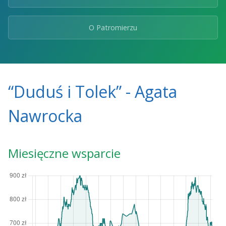
O Patromierzu
“Duduś i Tolek” - Agata
Nawrocka
Miesięczne wsparcie