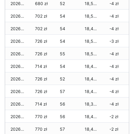
2026-07-20
680 zł
52
18,522 zł
-4 zł
2026-07-18
702 zł
54
18,502 zł
-4 zł
2026-07-17
702 zł
54
18,490 zł
-4 zł
2026-07-16
726 zł
54
18,518 zł
-3 zł
2026-07-15
726 zł
55
18,518 zł
-4 zł
2026-07-14
714 zł
54
18,474 zł
-4 zł
2026-07-13
726 zł
52
18,450 zł
-4 zł
2026-07-12
726 zł
57
18,416 zł
-4 zł
2026-07-11
714 zł
56
18,382 zł
-4 zł
2026-07-10
770 zł
56
18,410 zł
-2 zł
2026-07-09
770 zł
57
18,410 zł
-2 zł