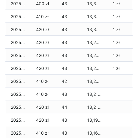
2025-12-01
400 zł
43
13,330 zł
1 zł
2025-11-30
410 zł
43
13,300 zł
1 zł
2025-11-29
420 zł
43
13,300 zł
1 zł
2025-11-28
420 zł
43
13,280 zł
1 zł
2025-11-27
420 zł
43
13,280 zł
1 zł
2025-11-26
420 zł
43
13,260 zł
1 zł
2025-11-25
410 zł
42
13,240 zł
2025-11-24
410 zł
43
13,210 zł
2025-11-23
420 zł
44
13,210 zł
2025-11-22
420 zł
43
13,190 zł
2025-11-21
410 zł
43
13,160 zł