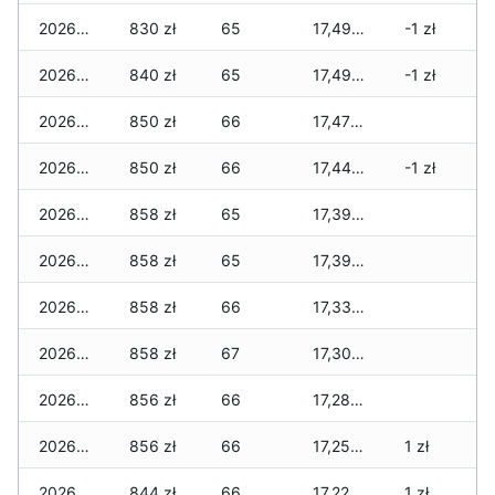
2026-06-04
830 zł
65
17,492 zł
-1 zł
2026-06-03
840 zł
65
17,492 zł
-1 zł
2026-06-02
850 zł
66
17,470 zł
2026-06-01
850 zł
66
17,448 zł
-1 zł
2026-05-31
858 zł
65
17,390 zł
2026-05-30
858 zł
65
17,390 zł
2026-05-29
858 zł
66
17,334 zł
2026-05-28
858 zł
67
17,300 zł
2026-05-27
856 zł
66
17,288 zł
2026-05-26
856 zł
66
17,256 zł
1 zł
2026-05-25
844 zł
66
17,224 zł
1 zł