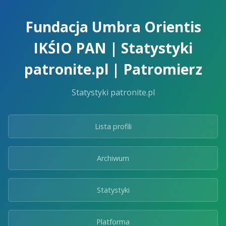
Skip
to
Fundacja Umbra Orientis
the
content.
IKŚIO PAN | Statystyki
patronite.pl | Patromierz
Statystyki patronite.pl
Lista profili
Archiwum
Statystyki
Platforma