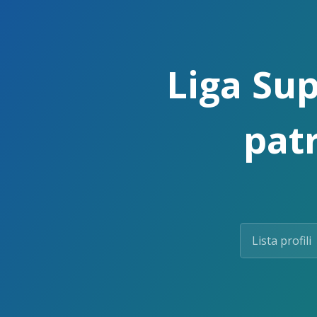
Skip
to
the
content.
Liga Su
pat
Lista profili