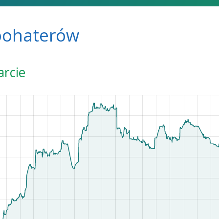
bohaterów
arcie