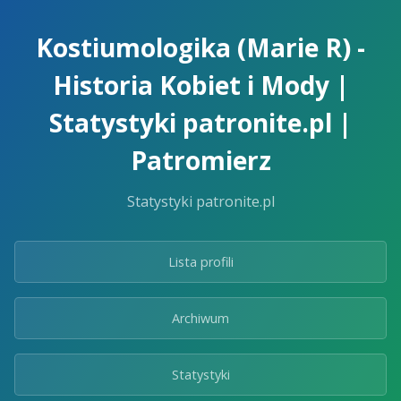
Skip
to
Kostiumologika (Marie R) -
the
content.
Historia Kobiet i Mody |
Statystyki patronite.pl |
Patromierz
Statystyki patronite.pl
Lista profili
Archiwum
Statystyki