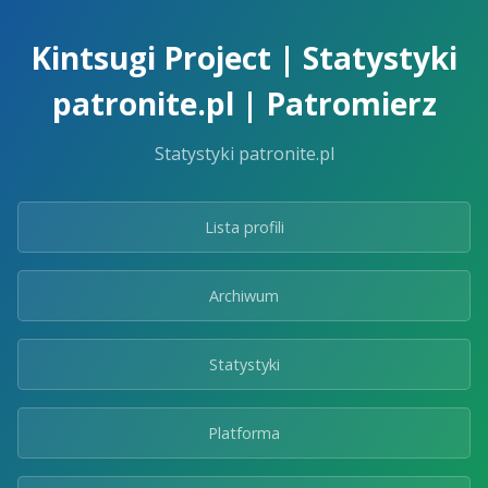
Skip
to
Kintsugi Project | Statystyki
the
content.
patronite.pl | Patromierz
Statystyki patronite.pl
Lista profili
Archiwum
Statystyki
Platforma