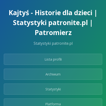
Skip
to
Kajtyś - Historie dla dzieci |
the
content.
Statystyki patronite.pl |
Patromierz
Statystyki patronite.pl
Lista profili
Archiwum
Statystyki
Platforma