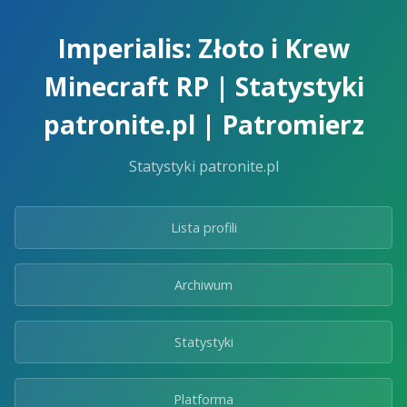
Skip
to
Imperialis: Złoto i Krew
the
content.
Minecraft RP | Statystyki
patronite.pl | Patromierz
Statystyki patronite.pl
Lista profili
Archiwum
Statystyki
Platforma