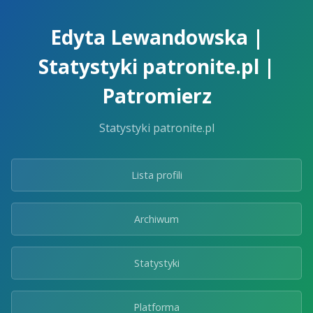
Skip
to
Edyta Lewandowska |
the
content.
Statystyki patronite.pl |
Patromierz
Statystyki patronite.pl
Lista profili
Archiwum
Statystyki
Platforma