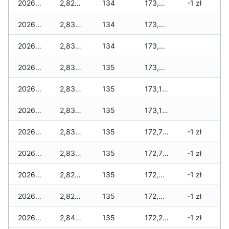
2026-03-06
2,820 zł
134
173,575 zł
-1 zł
2026-03-05
2,830 zł
134
173,485 zł
2026-03-04
2,830 zł
134
173,370 zł
2026-03-03
2,830 zł
135
173,350 zł
2026-03-02
2,830 zł
135
173,130 zł
2026-03-01
2,830 zł
135
173,130 zł
2026-02-27
2,830 zł
135
172,785 zł
-1 zł
2026-02-26
2,830 zł
135
172,705 zł
-1 zł
2026-02-25
2,820 zł
135
172,585 zł
-1 zł
2026-02-24
2,820 zł
135
172,405 zł
-1 zł
2026-02-23
2,840 zł
135
172,280 zł
-1 zł