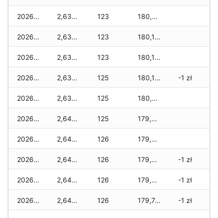
2026-05-21
2,635 zł
123
180,200 zł
2026-05-20
2,635 zł
123
180,170 zł
2026-05-19
2,635 zł
123
180,140 zł
2026-05-18
2,635 zł
125
180,130 zł
-1 zł
2026-05-17
2,635 zł
125
180,060 zł
2026-05-16
2,645 zł
125
179,990 zł
2026-05-15
2,645 zł
126
179,885 zł
2026-05-14
2,645 zł
126
179,795 zł
-1 zł
2026-05-13
2,645 zł
126
179,755 zł
-1 zł
2026-05-12
2,645 zł
126
179,745 zł
-1 zł