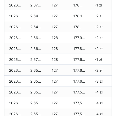
2026-04-28
2,670 zł
127
178,265 zł
-1 zł
2026-04-27
2,640 zł
127
178,165 zł
-2 zł
2026-04-26
2,640 zł
127
178,095 zł
-2 zł
2026-04-25
2,660 zł
128
177,985 zł
-2 zł
2026-04-24
2,660 zł
128
177,805 zł
-2 zł
2026-04-23
2,670 zł
128
177,690 zł
-1 zł
2026-04-22
2,650 zł
127
177,640 zł
-2 zł
2026-04-21
2,650 zł
127
177,600 zł
-3 zł
2026-04-20
2,650 zł
127
177,570 zł
-4 zł
2026-04-19
2,650 zł
127
177,520 zł
-4 zł
2026-04-18
2,650 zł
127
177,510 zł
-4 zł