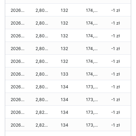
2026-03-16
2,800 zł
132
174,680 zł
-1 zł
2026-03-15
2,800 zł
132
174,575 zł
-1 zł
2026-03-14
2,800 zł
132
174,445 zł
-1 zł
2026-03-13
2,800 zł
132
174,435 zł
-1 zł
2026-03-12
2,800 zł
132
174,325 zł
-1 zł
2026-03-11
2,800 zł
133
174,085 zł
-1 zł
2026-03-10
2,800 zł
134
173,945 zł
-1 zł
2026-03-09
2,800 zł
134
173,865 zł
-1 zł
2026-03-08
2,820 zł
134
173,755 zł
-1 zł
2026-03-07
2,820 zł
134
173,685 zł
-1 zł