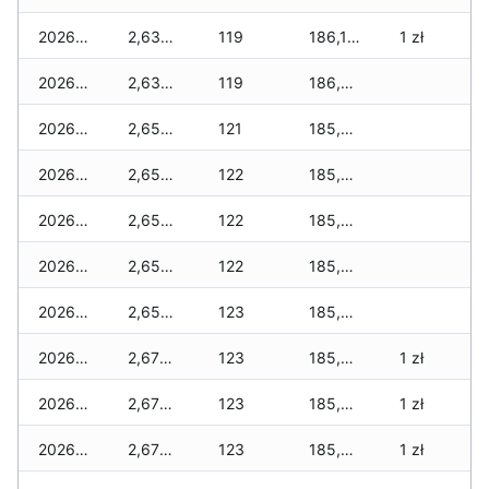
2026-07-28
2,635 zł
119
186,105 zł
1 zł
2026-07-27
2,635 zł
119
186,035 zł
2026-07-26
2,655 zł
121
185,965 zł
2026-07-24
2,655 zł
122
185,695 zł
2026-07-23
2,655 zł
122
185,590 zł
2026-07-22
2,655 zł
122
185,540 zł
2026-07-21
2,655 zł
123
185,510 zł
2026-07-20
2,675 zł
123
185,490 zł
1 zł
2026-07-18
2,675 zł
123
185,470 zł
1 zł
2026-07-17
2,675 zł
123
185,400 zł
1 zł