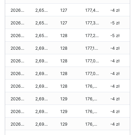
2026-04-17
2,650 zł
127
177,420 zł
-4 zł
2026-04-16
2,650 zł
127
177,350 zł
-5 zł
2026-04-15
2,650 zł
128
177,245 zł
-5 zł
2026-04-14
2,690 zł
128
177,135 zł
-4 zł
2026-04-13
2,690 zł
128
177,095 zł
-4 zł
2026-04-12
2,690 zł
128
177,015 zł
-4 zł
2026-04-11
2,690 zł
128
176,775 zł
-4 zł
2026-04-10
2,690 zł
129
176,635 zł
-4 zł
2026-04-09
2,690 zł
129
176,555 zł
-4 zł
2026-04-08
2,690 zł
129
176,465 zł
-4 zł