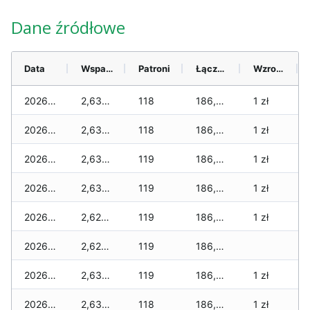
Dane źródłowe
Data
Wsparcie
Patroni
Łącznie
Wzrost (28 dni)
2026-08-06
2,635 zł
118
186,800 zł
1 zł
2026-08-05
2,635 zł
118
186,670 zł
1 zł
2026-08-04
2,635 zł
119
186,645 zł
1 zł
2026-08-03
2,635 zł
119
186,645 zł
1 zł
2026-08-02
2,625 zł
119
186,445 zł
1 zł
2026-08-01
2,625 zł
119
186,305 zł
2026-07-31
2,635 zł
119
186,285 zł
1 zł
2026-07-29
2,635 zł
118
186,215 zł
1 zł