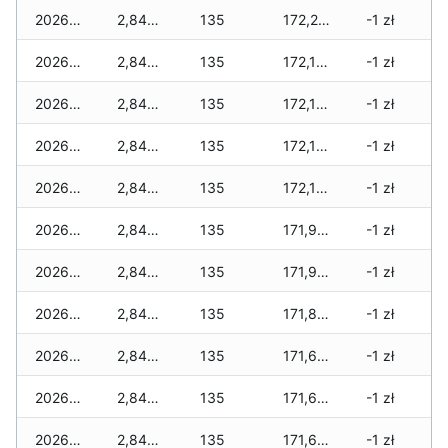
2026-02-22
2,840 zł
135
172,230 zł
-1 zł
2026-02-21
2,840 zł
135
172,190 zł
-1 zł
2026-02-20
2,840 zł
135
172,160 zł
-1 zł
2026-02-19
2,840 zł
135
172,110 zł
-1 zł
2026-02-18
2,840 zł
135
172,100 zł
-1 zł
2026-02-17
2,840 zł
135
171,990 zł
-1 zł
2026-02-16
2,840 zł
135
171,920 zł
-1 zł
2026-02-15
2,840 zł
135
171,835 zł
-1 zł
2026-02-14
2,840 zł
135
171,695 zł
-1 zł
2026-02-13
2,840 zł
135
171,655 zł
-1 zł
2026-02-12
2,840 zł
135
171,625 zł
-1 zł