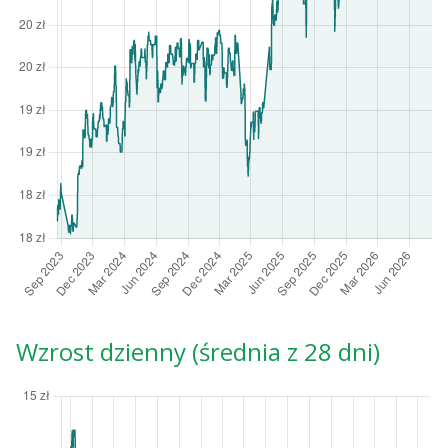
Wzrost dzienny (średnia z 28 dni)