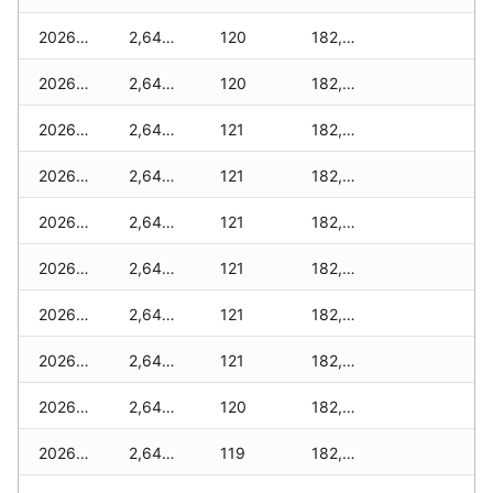
2026-06-23
2,645 zł
120
182,895 zł
2026-06-22
2,645 zł
120
182,845 zł
2026-06-21
2,645 zł
121
182,815 zł
2026-06-20
2,645 zł
121
182,785 zł
2026-06-19
2,645 zł
121
182,775 zł
2026-06-18
2,645 zł
121
182,765 zł
2026-06-17
2,645 zł
121
182,695 zł
2026-06-16
2,645 zł
121
182,635 zł
2026-06-15
2,645 zł
120
182,510 zł
2026-06-14
2,645 zł
119
182,400 zł