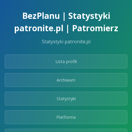
Skip
to
BezPlanu | Statystyki
the
content.
patronite.pl | Patromierz
Statystyki patronite.pl
Lista profili
Archiwum
Statystyki
Platforma