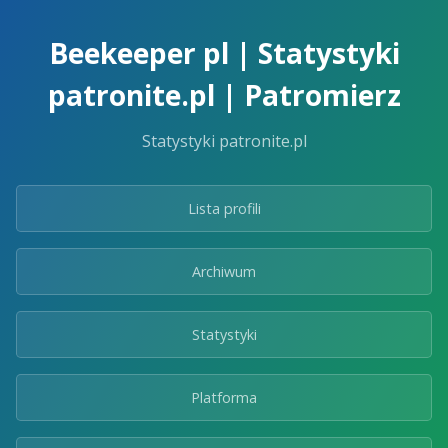
Skip
to
Beekeeper pl | Statystyki
the
content.
patronite.pl | Patromierz
Statystyki patronite.pl
Lista profili
Archiwum
Statystyki
Platforma