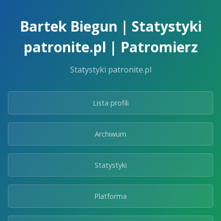
Skip
to
Bartek Biegun | Statystyki
the
content.
patronite.pl | Patromierz
Statystyki patronite.pl
Lista profili
Archiwum
Statystyki
Platforma