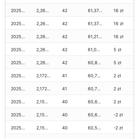
2025-12-11
2,262 zł
42
61,374 zł
16 zł
2025-12-10
2,262 zł
42
61,374 zł
16 zł
2025-12-09
2,262 zł
42
61,212 zł
16 zł
2025-12-08
2,262 zł
42
61,068 zł
5 zł
2025-12-07
2,262 zł
42
60,888 zł
5 zł
2025-12-06
2,172 zł
41
60,708 zł
2 zł
2025-12-05
2,172 zł
41
60,708 zł
2 zł
2025-12-04
2,154 zł
40
60,636 zł
2 zł
2025-12-03
2,154 zł
40
60,609 zł
-2 zł
2025-12-02
2,154 zł
40
60,573 zł
-2 zł