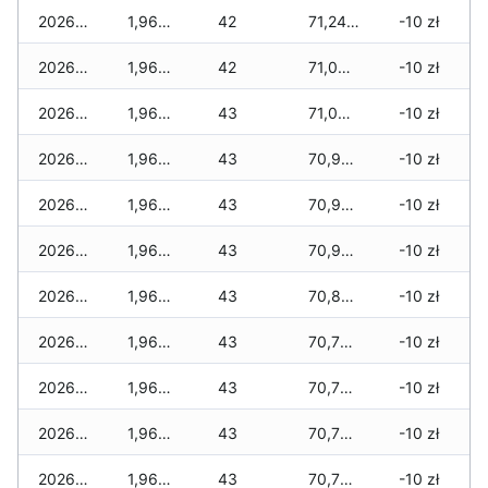
2026-05-01
1,962 zł
42
71,247 zł
-10 zł
2026-04-30
1,962 zł
42
71,004 zł
-10 zł
2026-04-29
1,962 zł
43
71,004 zł
-10 zł
2026-04-28
1,962 zł
43
70,977 zł
-10 zł
2026-04-27
1,962 zł
43
70,977 zł
-10 zł
2026-04-26
1,962 zł
43
70,977 zł
-10 zł
2026-04-25
1,962 zł
43
70,860 zł
-10 zł
2026-04-24
1,962 zł
43
70,770 zł
-10 zł
2026-04-23
1,962 zł
43
70,770 zł
-10 zł
2026-04-22
1,962 zł
43
70,752 zł
-10 zł
2026-04-21
1,962 zł
43
70,725 zł
-10 zł