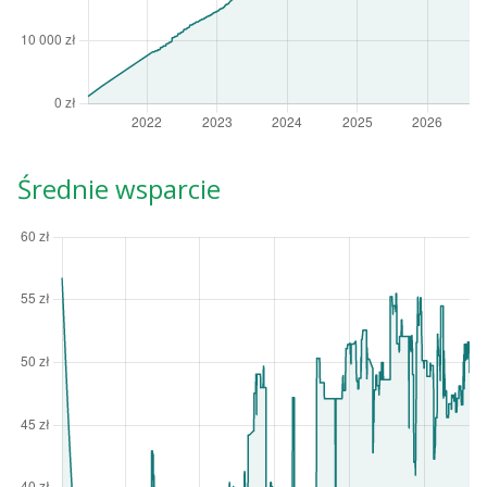
Średnie wsparcie