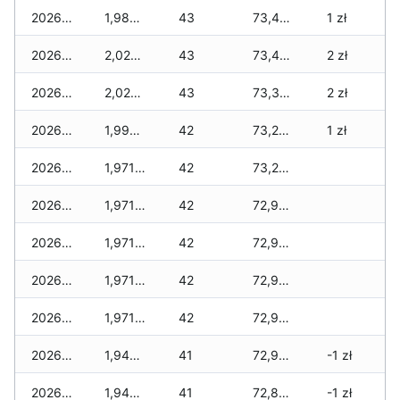
2026-06-04
1,980 zł
43
73,461 zł
1 zł
2026-06-03
2,025 zł
43
73,434 zł
2 zł
2026-06-02
2,025 zł
43
73,398 zł
2 zł
2026-06-01
1,998 zł
42
73,281 zł
1 zł
2026-05-31
1,971 zł
42
73,200 zł
2026-05-30
1,971 zł
42
72,975 zł
2026-05-29
1,971 zł
42
72,975 zł
2026-05-28
1,971 zł
42
72,948 zł
2026-05-27
1,971 zł
42
72,948 zł
2026-05-26
1,944 zł
41
72,921 zł
-1 zł
2026-05-25
1,944 zł
41
72,804 zł
-1 zł