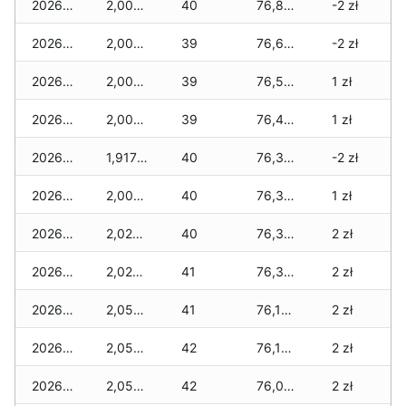
2026-07-20
2,007 zł
40
76,818 zł
-2 zł
2026-07-18
2,007 zł
39
76,629 zł
-2 zł
2026-07-17
2,007 zł
39
76,512 zł
1 zł
2026-07-16
2,007 zł
39
76,467 zł
1 zł
2026-07-15
1,917 zł
40
76,377 zł
-2 zł
2026-07-14
2,007 zł
40
76,350 zł
1 zł
2026-07-13
2,025 zł
40
76,305 zł
2 zł
2026-07-12
2,025 zł
41
76,305 zł
2 zł
2026-07-11
2,052 zł
41
76,152 zł
2 zł
2026-07-10
2,052 zł
42
76,152 zł
2 zł
2026-07-09
2,052 zł
42
76,080 zł
2 zł