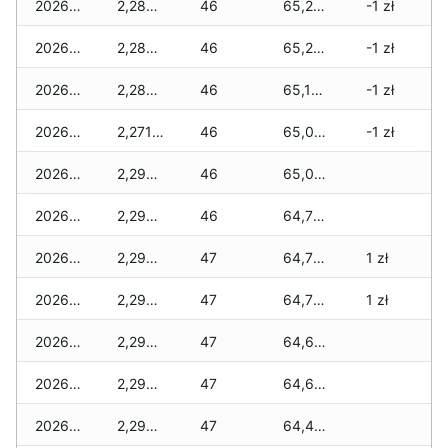
2026-02-04
2,289 zł
46
65,232 zł
-1 zł
2026-02-03
2,289 zł
46
65,205 zł
-1 zł
2026-02-02
2,289 zł
46
65,169 zł
-1 zł
2026-02-01
2,271 zł
46
65,034 zł
-1 zł
2026-01-31
2,298 zł
46
65,007 zł
2026-01-30
2,298 zł
46
64,701 zł
2026-01-29
2,298 zł
47
64,701 zł
1 zł
2026-01-28
2,298 zł
47
64,701 zł
1 zł
2026-01-27
2,298 zł
47
64,611 zł
2026-01-26
2,298 zł
47
64,611 zł
2026-01-25
2,298 zł
47
64,494 zł