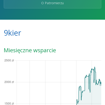
O Patromierzu
9kier
Miesięczne wsparcie