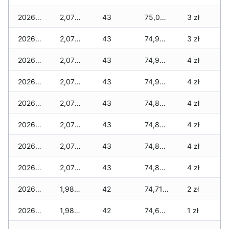
2026-06-26
2,070 zł
43
75,054 zł
3 zł
2026-06-25
2,070 zł
43
74,910 zł
3 zł
2026-06-24
2,070 zł
43
74,910 zł
4 zł
2026-06-23
2,070 zł
43
74,910 zł
4 zł
2026-06-22
2,070 zł
43
74,892 zł
4 zł
2026-06-21
2,070 zł
43
74,865 zł
4 zł
2026-06-20
2,070 zł
43
74,856 zł
4 zł
2026-06-19
2,070 zł
43
74,802 zł
4 zł
2026-06-18
1,980 zł
42
74,712 zł
2 zł
2026-06-17
1,980 zł
42
74,622 zł
1 zł