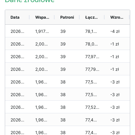
Data
Wsparcie
Patroni
Łącznie
Wzrost (28 dni)
2026-08-10
1,917 zł
39
78,159 zł
-4 zł
2026-08-09
2,007 zł
39
78,087 zł
-1 zł
2026-08-08
2,007 zł
39
77,970 zł
-1 zł
2026-08-07
2,007 zł
39
77,790 zł
-1 zł
2026-08-06
1,962 zł
38
77,547 zł
-3 zł
2026-08-05
1,962 zł
38
77,547 zł
-3 zł
2026-08-04
1,962 zł
38
77,520 zł
-3 zł
2026-08-03
1,962 zł
38
77,493 zł
-3 zł
2026-08-02
1,962 zł
38
77,457 zł
-3 zł