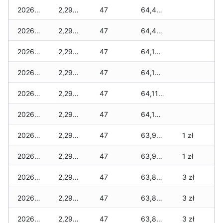
2026-01-24
2,298 zł
47
64,494 zł
2026-01-23
2,298 zł
47
64,494 zł
2026-01-22
2,298 zł
47
64,176 zł
2026-01-21
2,298 zł
47
64,149 zł
2026-01-20
2,298 zł
47
64,113 zł
2026-01-19
2,298 zł
47
64,104 zł
2026-01-18
2,298 zł
47
63,987 zł
1 zł
2026-01-17
2,298 zł
47
63,987 zł
1 zł
2026-01-16
2,298 zł
47
63,870 zł
3 zł
2026-01-15
2,298 zł
47
63,870 zł
3 zł
2026-01-14
2,298 zł
47
63,834 zł
3 zł