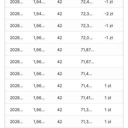
2026-05-14
1,944 zł
42
72,408 zł
-1 zł
2026-05-13
1,944 zł
42
72,363 zł
-2 zł
2026-05-12
1,962 zł
42
72,363 zł
-1 zł
2026-05-09
1,962 zł
42
72,021 zł
-1 zł
2026-05-08
1,962 zł
42
71,877 zł
2026-05-07
1,962 zł
42
71,670 zł
2026-05-06
1,962 zł
42
71,463 zł
2026-05-05
1,962 zł
42
71,463 zł
1 zł
2026-05-04
1,962 zł
42
71,418 zł
1 zł
2026-05-03
1,962 zł
42
71,391 zł
1 zł
2026-05-02
1,962 zł
42
71,355 zł
1 zł