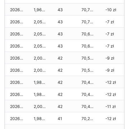
2026-04-20
1,962 zł
43
70,725 zł
-10 zł
2026-04-19
2,052 zł
43
70,716 zł
-7 zł
2026-04-18
2,052 zł
43
70,671 zł
-7 zł
2026-04-17
2,052 zł
43
70,671 zł
-7 zł
2026-04-16
2,007 zł
42
70,509 zł
-9 zł
2026-04-15
2,007 zł
42
70,509 zł
-9 zł
2026-04-14
1,989 zł
42
70,464 zł
-12 zł
2026-04-13
1,989 zł
42
70,401 zł
-12 zł
2026-04-12
2,007 zł
42
70,401 zł
-11 zł
2026-04-11
1,989 zł
41
70,248 zł
-12 zł