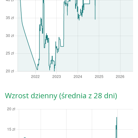
Wzrost dzienny (średnia z 28 dni)